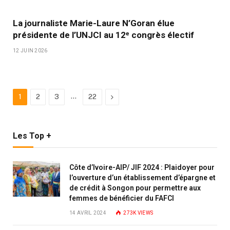
La journaliste Marie-Laure N’Goran élue
présidente de l’UNJCI au 12ᵉ congrès électif
12 JUIN 2026
…
Next
1
2
3
22
Les Top +
Côte d’Ivoire-AIP/ JIF 2024 : Plaidoyer pour
l’ouverture d’un établissement d’épargne et
de crédit à Songon pour permettre aux
femmes de bénéficier du FAFCI
14 AVRIL 2024
273K
VIEWS