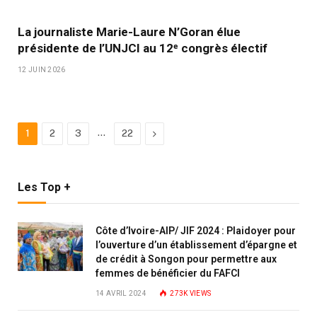
La journaliste Marie-Laure N’Goran élue
présidente de l’UNJCI au 12ᵉ congrès électif
12 JUIN 2026
…
Next
1
2
3
22
Les Top +
Côte d’Ivoire-AIP/ JIF 2024 : Plaidoyer pour
l’ouverture d’un établissement d’épargne et
de crédit à Songon pour permettre aux
femmes de bénéficier du FAFCI
14 AVRIL 2024
273K
VIEWS