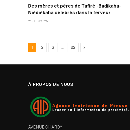
Des mères et pères de Tafiré -Badikaha-
Niédiékaha célébrés dans la ferveur
21 JUIN 2026
…
Next
1
2
3
22
À PROPOS DE NOUS
AVENUE CHARDY