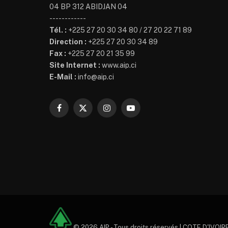
04 BP 312 ABIDJAN 04
------------
Tél. :
+225 27 20 30 34 80 / 27 20 22 71 89
Direction :
+225 27 20 30 34 89
Fax :
+225 27 20 21 35 99
Site Internet :
www.aip.ci
E-Mail :
info@aip.ci
Facebook
X
Instagram
YouTube
(Twitter)
© 2026 AIP - Tous droits réservés | COTE D'IVOIRE