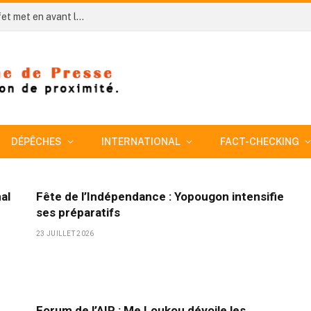
Côte d’Ivoire-AIP/ An 66 à Yorobodi : le sous-préfet met en avant les réalisations de l’État dans les secteurs sociaux
DÉPÊCHES
INTERNATIONAL
FACT-CHECKING
al
Fête de l’Indépendance : Yopougon intensifie
ses préparatifs
23 JUILLET 2026
Forum de l’AIP : Me Loukou dévoile les