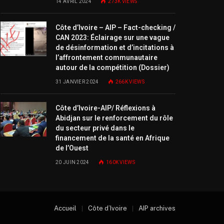
14 AVRIL 2024
273K
VIEWS
Côte d’Ivoire – AIP – Fact-checking /
CAN 2023: Éclairage sur une vague
de désinformation et d’incitations à
l’affrontement communautaire
autour de la compétition (Dossier)
31 JANVIER 2024
266K
VIEWS
Côte d’Ivoire-AIP/ Réflexions à
Abidjan sur le renforcement du rôle
du secteur privé dans le
financement de la santé en Afrique
de l’Ouest
20 JUIN 2024
160K
VIEWS
Accueil
Côte d’Ivoire
AIP archives