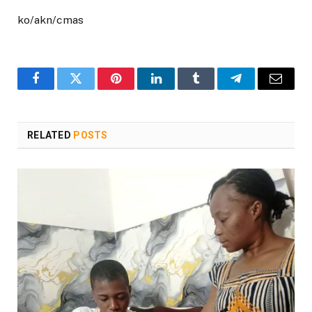
ko/akn/cmas
Facebook
Twitter
Pinterest
LinkedIn
Tumblr
Telegram
Email
RELATED
POSTS