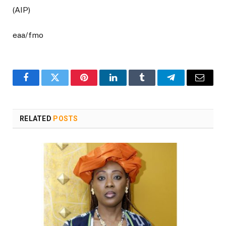
(AIP)
eaa/fmo
Facebook
Twitter
Pinterest
LinkedIn
Tumblr
Telegram
Email
RELATED
POSTS