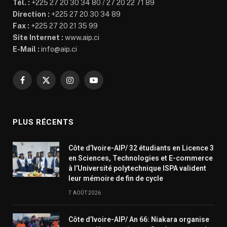
Tél. :
+225 27 20 30 34 80 / 27 20 22 71 89
Direction :
+225 27 20 30 34 89
Fax :
+225 27 20 21 35 99
Site Internet :
www.aip.ci
E-Mail :
info@aip.ci
Facebook
X
Instagram
YouTube
(Twitter)
PLUS RÉCENTS
Côte d’Ivoire-AIP/ 32 étudiants en Licence 3
en Sciences, Technologies et E-commerce
à l’Université polytechnique ISPA valident
leur mémoire de fin de cycle
7 AOÛT 2026
Côte d’Ivoire-AIP/ An 66: Niakara organise