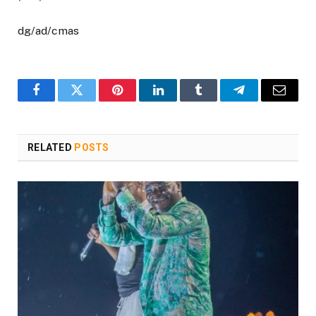
dg/ad/cmas
Facebook
Twitter
Pinterest
LinkedIn
Tumblr
Telegram
Email
RELATED
POSTS