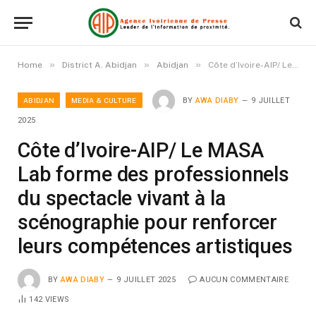
»
»
»
Home
District A. Abidjan
Abidjan
Côte d’Ivoire-AIP/ Le MASA Lab forme des professionnels du spectacle vivant à la scénographie pour renforcer leurs compétences artistiques
ABIDJAN
MEDIA & CULTURE
BY
AWA DIABY
9 JUILLET
2025
Côte d’Ivoire-AIP/ Le MASA
Lab forme des professionnels
du spectacle vivant à la
scénographie pour renforcer
leurs compétences artistiques
BY
AWA DIABY
9 JUILLET 2025
AUCUN COMMENTAIRE
142
VIEWS