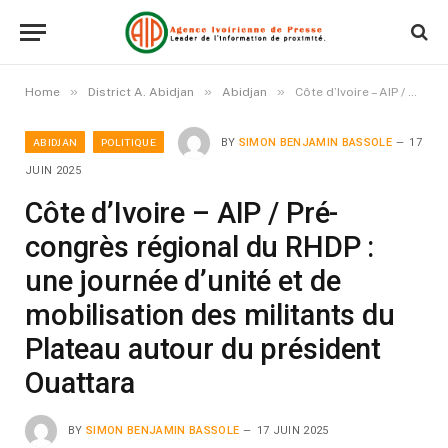
»
»
»
Home
District A. Abidjan
Abidjan
Côte d’Ivoire – AIP / Pré-congrès régional du RHDP : une journée d’unité et de mobilisation des militants du Plateau autour du président Ouattara
ABIDJAN
POLITIQUE
BY
SIMON BENJAMIN BASSOLE
17
JUIN 2025
Côte d’Ivoire – AIP / Pré-
congrès régional du RHDP :
une journée d’unité et de
mobilisation des militants du
Plateau autour du président
Ouattara
BY
SIMON BENJAMIN BASSOLE
17 JUIN 2025