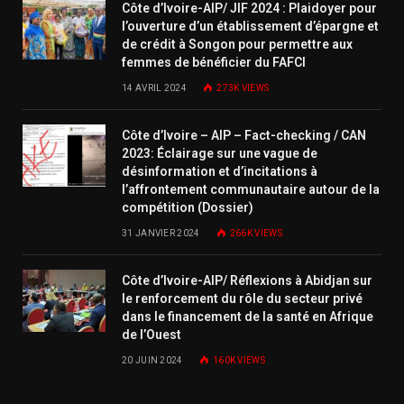
Côte d’Ivoire-AIP/ JIF 2024 : Plaidoyer pour
l’ouverture d’un établissement d’épargne et
de crédit à Songon pour permettre aux
femmes de bénéficier du FAFCI
14 AVRIL 2024
273K
VIEWS
Côte d’Ivoire – AIP – Fact-checking / CAN
2023: Éclairage sur une vague de
désinformation et d’incitations à
l’affrontement communautaire autour de la
compétition (Dossier)
31 JANVIER 2024
266K
VIEWS
Côte d’Ivoire-AIP/ Réflexions à Abidjan sur
le renforcement du rôle du secteur privé
dans le financement de la santé en Afrique
de l’Ouest
20 JUIN 2024
160K
VIEWS