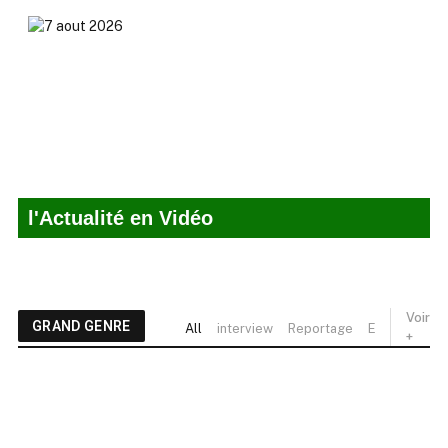
l'Actualité en Vidéo
Voir
GRAND GENRE
All
interview
Reportage
Enquete
Po
+