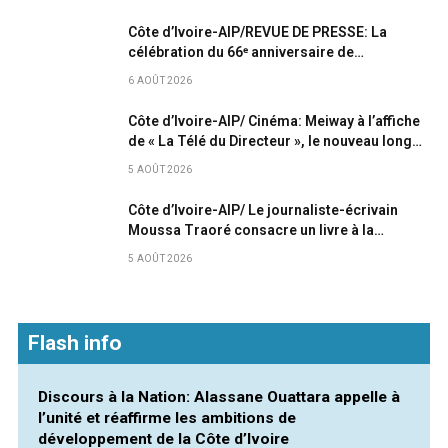
Côte d’Ivoire-AIP/REVUE DE PRESSE: La
célébration du 66ᵉ anniversaire de
l’indépendance domine la Une des quotidiens
6 AOÛT 2026
Côte d’Ivoire-AIP/ Cinéma: Meiway à l’affiche
de « La Télé du Directeur », le nouveau long
métrage d’O. Assi
5 AOÛT 2026
Côte d’Ivoire-AIP/ Le journaliste-écrivain
Moussa Traoré consacre un livre à la
mémoire du Général Gaston Ouassénan Koné
5 AOÛT 2026
Flash info
Discours à la Nation: Alassane Ouattara appelle à
l’unité et réaffirme les ambitions de
développement de la Côte d’Ivoire