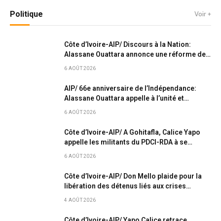
Politique
Voir +
Côte d’Ivoire-AIP/ Discours à la Nation:
Alassane Ouattara annonce une réforme de
la gouvernance électorale et la grâce de 4
6 AOÛT 2026
661 détenus
AIP/ 66e anniversaire de l’Indépendance:
Alassane Ouattara appelle à l’unité et
réaffirme les ambitions de développement
6 AOÛT 2026
de la Côte d’Ivoire
Côte d’Ivoire-AIP/ A Gohitafla, Calice Yapo
appelle les militants du PDCI-RDA à se
mobiliser autour de Tidjane Thiam
6 AOÛT 2026
Côte d’Ivoire-AIP/ Don Mello plaide pour la
libération des détenus liés aux crises
politiques avant la fête de l’Indépendance
4 AOÛT 2026
Côte d’Ivoire-AIP/ Yapo Calice retrace