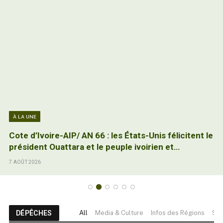
À LA UNE
Cote d’Ivoire-AIP/ AN 66 : les États-Unis félicitent le
président Ouattara et le peuple ivoirien et
réaffirment leur engagement à renforcer le
7 AOÛT 2026
partenariat
DÉPÊCHES
All
Media & Culture
Infos des Régions
Soc