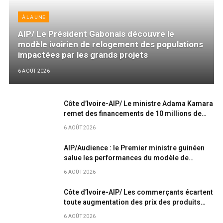
À LA UNE
AIP/ Le Président Gabonais découvre le
modèle ivoirien de relogement des populations
impactées par les grands projets
6 AOÛT 2026
Côte d’Ivoire-AIP/ Le ministre Adama Kamara
remet des financements de 10 millions de
FCFA à deux jeunes porteurs de projets
6 AOÛT 2026
AIP/Audience : le Premier ministre guinéen
salue les performances du modèle de
développement ivoirien
6 AOÛT 2026
Côte d’Ivoire-AIP/ Les commerçants écartent
toute augmentation des prix des produits
après une rencontre avec le ministre Kalil
6 AOÛT 2026
Konaté