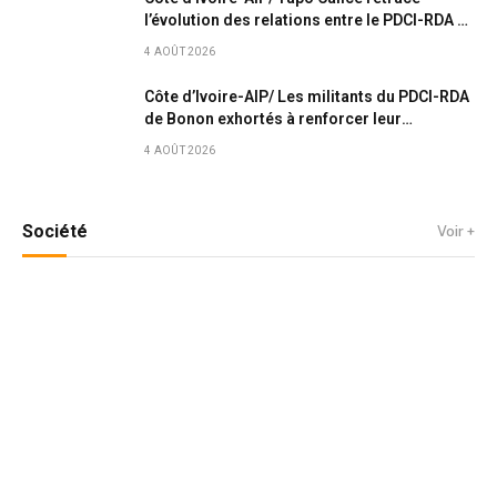
l’évolution des relations entre le PDCI-RDA et
le RHDP
4 AOÛT 2026
Côte d’Ivoire-AIP/ Les militants du PDCI-RDA
de Bonon exhortés à renforcer leur
mobilisation pour les prochaines échéances
4 AOÛT 2026
Société
Voir +