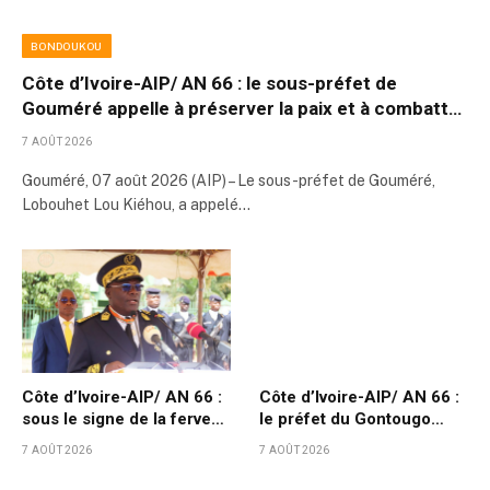
BONDOUKOU
Côte d’Ivoire-AIP/ AN 66 : le sous-préfet de
Gouméré appelle à préserver la paix et à combattre
l’orpaillage clandestin
7 AOÛT 2026
Gouméré, 07 août 2026 (AIP) – Le sous-préfet de Gouméré,
Lobouhet Lou Kiéhou, a appelé…
Côte d’Ivoire-AIP/ AN 66 :
Côte d’Ivoire-AIP/ AN 66 :
sous le signe de la ferveur
le préfet du Gontougo
populaire et de la fierté
invite les populations à
7 AOÛT 2026
7 AOÛT 2026
d’un département aux
faire du PND 2026-2030
avancées économiques et
un levier de