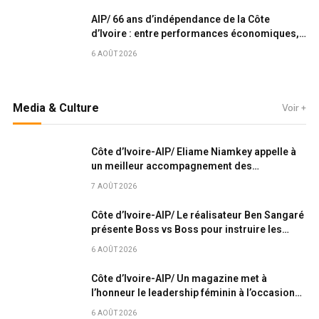
AIP/ 66 ans d’indépendance de la Côte
d’Ivoire : entre performances économiques,
défis sociaux et nouveau contrat de
6 AOÛT 2026
développement (Analyse)
Media & Culture
Voir +
Côte d’Ivoire-AIP/ Eliame Niamkey appelle à
un meilleur accompagnement des
professionnels des spectacles vivants pour
7 AOÛT 2026
réussir la réforme
Côte d’Ivoire-AIP/ Le réalisateur Ben Sangaré
présente Boss vs Boss pour instruire les
artistes sur la signature des contrats
6 AOÛT 2026
Côte d’Ivoire-AIP/ Un magazine met à
l’honneur le leadership féminin à l’occasion
de la fête nationale
6 AOÛT 2026