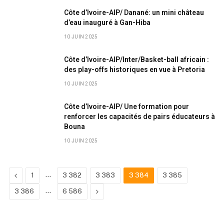
Côte d’Ivoire-AIP/ Danané: un mini château
d’eau inauguré à Gan-Hiba
10 JUIN 2025
Côte d’Ivoire-AIP/Inter/Basket-ball africain :
des play-offs historiques en vue à Pretoria
10 JUIN 2025
Côte d’Ivoire-AIP/ Une formation pour
renforcer les capacités de pairs éducateurs à
Bouna
10 JUIN 2025
Previous
…
1
3 382
3 383
3 384
3 385
…
Next
3 386
6 586