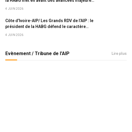
la HABG met en avant des avancées majeures
et accélère la digitalisation des services
4 JUIN 2026
publics
Côte d’Ivoire-AIP/ Les Grands RDV de l’AIP : le
président de la HABG défend le caractère
dissuasif de la déclaration de patrimoine
4 JUIN 2026
Evènement / Tribune de l'AIP
Lire plus