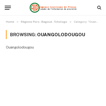
»
»
Home
Régions Poro - Bagoué - Tchologo
Category: "Ouangolodougou"
BROWSING:
OUANGOLODOUGOU
Ouangolodougou