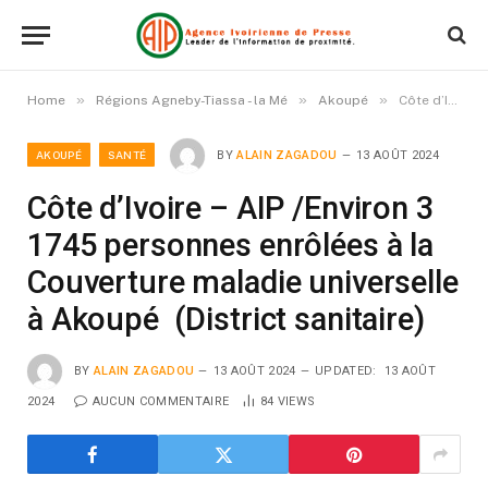
»
»
»
Home
Régions Agneby-Tiassa - la Mé
Akoupé
Côte d’Ivoire – AIP /Environ 3 1745 personnes enrôlées à la Couverture maladie universelle à Akoupé (District sanitaire)
AKOUPÉ
SANTÉ
BY
ALAIN ZAGADOU
13 AOÛT 2024
Côte d’Ivoire – AIP /Environ 3
1745 personnes enrôlées à la
Couverture maladie universelle
à Akoupé (District sanitaire)
BY
ALAIN ZAGADOU
13 AOÛT 2024
UPDATED:
13 AOÛT
2024
AUCUN COMMENTAIRE
84
VIEWS