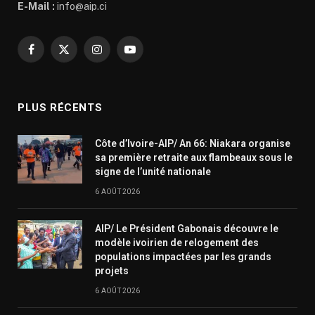
E-Mail :
info@aip.ci
Facebook
X
Instagram
YouTube
(Twitter)
PLUS RÉCENTS
Côte d’Ivoire-AIP/ An 66: Niakara organise
sa première retraite aux flambeaux sous le
signe de l’unité nationale
6 AOÛT 2026
AIP/ Le Président Gabonais découvre le
modèle ivoirien de relogement des
populations impactées par les grands
projets
6 AOÛT 2026