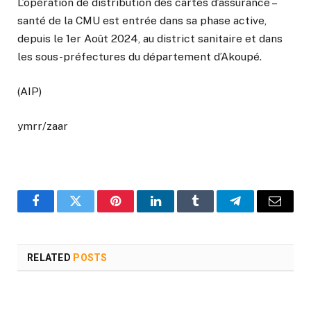
L’opération de distribution des cartes d’assurance –
santé de la CMU est entrée dans sa phase active,
depuis le 1er Août 2024, au district sanitaire et dans
les sous-préfectures du département d’Akoupé.
(AIP)
ymrr/zaar
Facebook
Twitter
Pinterest
LinkedIn
Tumblr
Telegram
Email
RELATED
POSTS