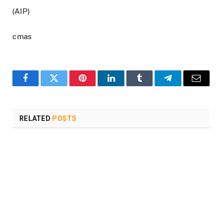
(AIP)
cmas
Facebook
Twitter
Pinterest
LinkedIn
Tumblr
Telegram
Email
RELATED
POSTS