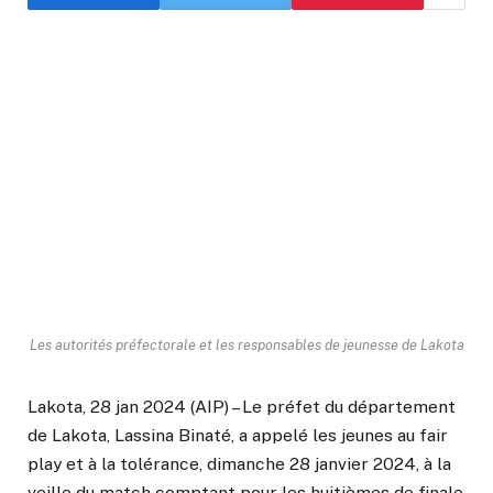
Les autorités préfectorale et les responsables de jeunesse de Lakota
Lakota, 28 jan 2024 (AIP) – Le préfet du département
de Lakota, Lassina Binaté, a appelé les jeunes au fair
play et à la tolérance, dimanche 28 janvier 2024, à la
veille du match comptant pour les huitièmes de finale