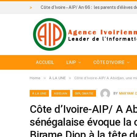
>
ACCUEIL
L’AIP
CÔTE D’IVOIRE
»
»
Home
À LA UNE
Côte d’Ivoire-AIP/ A Abidjan, une 
À LA UNE
ABIDJAN
DIPLOMATIE
BY
MARYAM C
Côte d’Ivoire-AIP/ A A
sénégalaise évoque la 
Birame Diop à la tête 