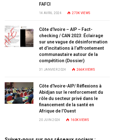
FAFCI
14 AVRIL 2024
273K
VIEWS
Côte d’Ivoire – AIP – Fact-
checking / CAN 2023: Éclairage
sur une vague de désinformation
et d’incitations à l’affrontement
communautaire autour de la
compétition (Dossier)
31 JANVIER 2024
266K
VIEWS
Côte d’Ivoire-AIP/ Réflexions à
Abidjan sur le renforcement du
rôle du secteur privé dans le
financement de la santé en
Afrique de l’Ouest
20 JUIN 2024
160K
VIEWS
Suivez-nous sur nos réseaux sociaux :