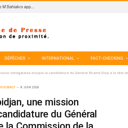
Côte d’Ivoire – AIP/ An 66 : les parents d’élèves de M’Bahiakro appelés à plus de responsabilité et d’engagement
DÉPÊCHES
INTERNATIONAL
FACT-CHECKING
mission sénégalaise évoque la candidature du Général Birame Diop à la tête
OULIBALY
8 JUIN 2026
bidjan, une mission
candidature du Général
de la Commission de la