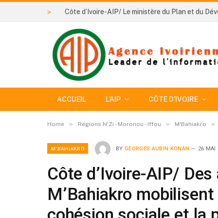
>
ACCUEIL
L’AIP
CÔTE D’IVOIRE
»
»
»
Home
Régions N'Zi - Moronou - Iffou
M'Bahiakro
M'BAHIAKRO
BY
GEORGES AUBIN KONAN
26 MAI
Côte d’Ivoire-AIP/ Des
M’Bahiakro mobilisent
cohésion sociale et la 