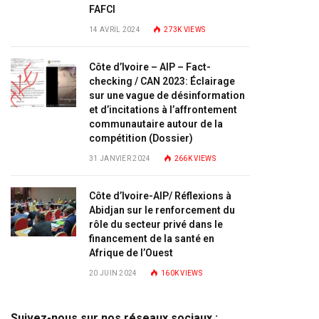
FAFCI
14 AVRIL 2024
273K
VIEWS
Côte d’Ivoire – AIP – Fact-
checking / CAN 2023: Éclairage
sur une vague de désinformation
et d’incitations à l’affrontement
communautaire autour de la
compétition (Dossier)
31 JANVIER 2024
266K
VIEWS
Côte d’Ivoire-AIP/ Réflexions à
Abidjan sur le renforcement du
rôle du secteur privé dans le
financement de la santé en
Afrique de l’Ouest
20 JUIN 2024
160K
VIEWS
Suivez-nous sur nos réseaux sociaux :