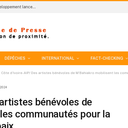
Côte d’Ivoire-AIP/ Le ministère du Plan et du Développement lance trois études complémentaires pour réorganiser les services statistiques ministériels
DÉPÊCHES
INTERNATIONAL
FACT-CHECKING
Côte d’Ivoire-AIP/ Des artistes bénévoles de M’Bahiakro mobilisent les com
 2024
 artistes bénévoles de
 les communautés pour la
paix