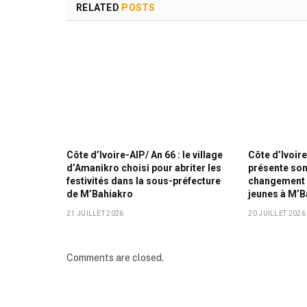
RELATED
POSTS
Côte d’Ivoire-AIP/ An 66 : le village
Côte d’Ivoire
d’Amanikro choisi pour abriter les
présente son
festivités dans la sous-préfecture
changement 
de M’Bahiakro
jeunes à M’B
21 JUILLET 2026
20 JUILLET 2026
Comments are closed.