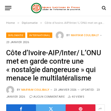
»
»
Home
Diplomatie
Côte d’Ivoire-AIP/Inter/ L’ONU met en garde contre une « nostalgie dangereuse » qui menace le multilatéralisme
DIPLOMATIE
INTERNATIONAL
BY
MARYAM COULIBALY
23 JANVIER 2026
Côte d’Ivoire-AIP/Inter/ L’ONU
met en garde contre une
« nostalgie dangereuse » qui
menace le multilatéralisme
BY
MARYAM COULIBALY
23 JANVIER 2026
UPDATED:
23
JANVIER 2026
AUCUN COMMENTAIRE
40
VIEWS