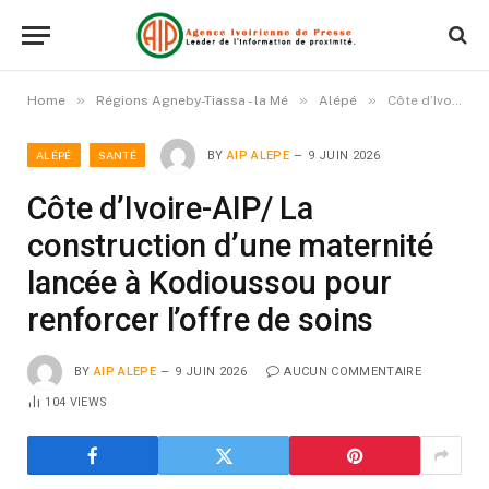
»
»
»
Home
Régions Agneby-Tiassa - la Mé
Alépé
Côte d’Ivoire-AIP/ La construction d’une maternité lancée à Kodioussou pour renforcer l’offre de soins
ALÉPÉ
SANTÉ
BY
AIP ALEPE
9 JUIN 2026
Côte d’Ivoire-AIP/ La
construction d’une maternité
lancée à Kodioussou pour
renforcer l’offre de soins
BY
AIP ALEPE
9 JUIN 2026
AUCUN COMMENTAIRE
104
VIEWS