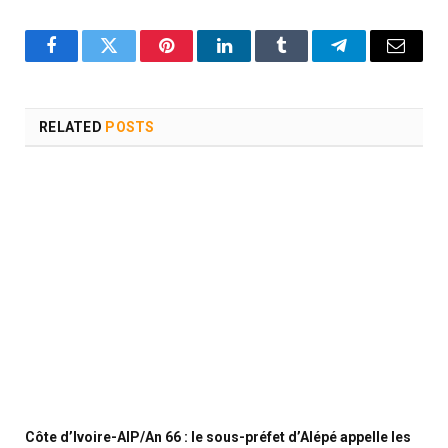
Facebook
Twitter
Pinterest
LinkedIn
Tumblr
Telegram
Email
RELATED
POSTS
Côte d’Ivoire-AIP/An 66 : le sous-préfet d’Alépé appelle les