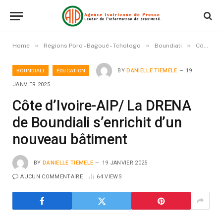
»
»
»
Home
Régions Poro - Bagoué - Tchologo
Boundiali
Côte d’Ivoire-AIP/ La DRENA de Boundiali s’enrichit d’un nouveau bâtiment
BOUNDIALI
ÉDUCATION
BY
DANIELLE TIEMELE
19
JANVIER 2025
Côte d’Ivoire-AIP/ La DRENA
de Boundiali s’enrichit d’un
nouveau bâtiment
BY
DANIELLE TIEMELE
19 JANVIER 2025
AUCUN COMMENTAIRE
64
VIEWS