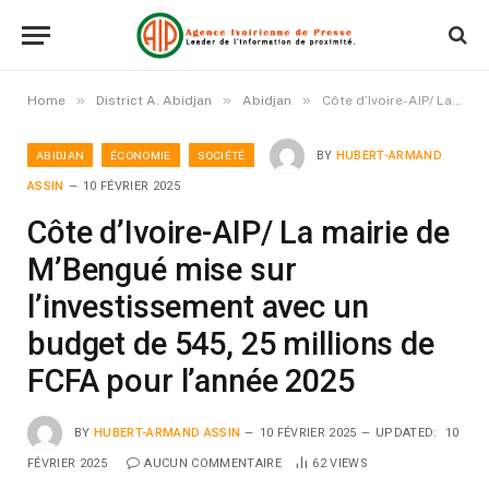
»
»
»
Home
District A. Abidjan
Abidjan
Côte d’Ivoire-AIP/ La mairie de M’Bengué mise sur l’investissement avec un budget de 545, 25 millions de FCFA pour l’année 2025
ABIDJAN
ÉCONOMIE
SOCIÉTÉ
BY
HUBERT-ARMAND
ASSIN
10 FÉVRIER 2025
Côte d’Ivoire-AIP/ La mairie de
M’Bengué mise sur
l’investissement avec un
budget de 545, 25 millions de
FCFA pour l’année 2025
BY
HUBERT-ARMAND ASSIN
10 FÉVRIER 2025
UPDATED:
10
FÉVRIER 2025
AUCUN COMMENTAIRE
62
VIEWS