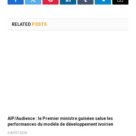
Facebook
Twitter
Pinterest
LinkedIn
Tumblr
Telegram
Email
RELATED
POSTS
AIP/Audience : le Premier ministre guinéen salue les
performances du modèle de développement ivoirien
6 AOÛT 2026