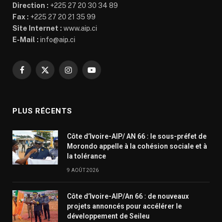
Direction :
+225 27 20 30 34 89
Fax :
+225 27 20 21 35 99
Site Internet :
www.aip.ci
E-Mail :
info@aip.ci
Facebook
X
Instagram
YouTube
(Twitter)
PLUS RÉCENTS
Côte d’Ivoire-AIP/ AN 66 : le sous-préfet de
Morondo appelle à la cohésion sociale et à
la tolérance
9 AOÛT 2026
Côte d’Ivoire-AIP/An 66 : de nouveaux
projets annoncés pour accélérer le
développement de Seileu