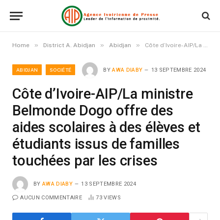
»
»
»
Home
District A. Abidjan
Abidjan
Côte d’Ivoire-AIP/La ministre Belmonde Dogo offre des aides scolaires à des élèves et étudiants issus de familles touchées par les crises
ABIDJAN
SOCIÉTÉ
BY
AWA DIABY
13 SEPTEMBRE 2024
Côte d’Ivoire-AIP/La ministre
Belmonde Dogo offre des
aides scolaires à des élèves et
étudiants issus de familles
touchées par les crises
BY
AWA DIABY
13 SEPTEMBRE 2024
AUCUN COMMENTAIRE
73
VIEWS