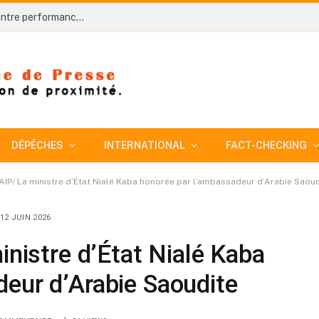
AIP/ 66 ans d’indépendance de la Côte d’Ivoire : entre performances économiques, défis sociaux et nouveau contrat de développement (Analyse)
DÉPÊCHES
INTERNATIONAL
FACT-CHECKING
-AIP/ La ministre d’État Nialé Kaba honorée par l’ambassadeur d’Arabie Saou
12 JUIN 2026
inistre d’État Nialé Kaba
eur d’Arabie Saoudite