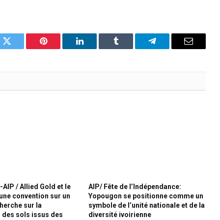
k
Twitter
Pinterest
LinkedIn
Tumblr
Telegram
Email
-AIP / Allied Gold et le
AIP/ Fête de l’Indépendance:
une convention sur un
Yopougon se positionne comme un
herche sur la
symbole de l’unité nationale et de la
 des sols issus des
diversité ivoirienne