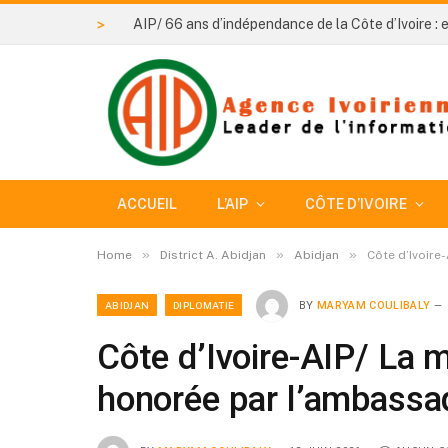
>
ACCUEIL
L’AIP
CÔTE D’IVOIRE
»
»
»
Home
District A. Abidjan
Abidjan
Côte d’Ivoire
ABIDJAN
DIPLOMATIE
BY
MARYAM COULIBALY
Côte d’Ivoire-AIP/ La m
honorée par l’ambassad