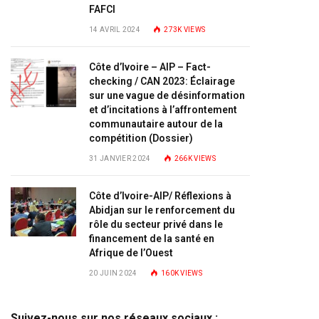
FAFCI
14 AVRIL 2024
273K
VIEWS
Côte d’Ivoire – AIP – Fact-
checking / CAN 2023: Éclairage
sur une vague de désinformation
et d’incitations à l’affrontement
communautaire autour de la
compétition (Dossier)
31 JANVIER 2024
266K
VIEWS
Côte d’Ivoire-AIP/ Réflexions à
Abidjan sur le renforcement du
rôle du secteur privé dans le
financement de la santé en
Afrique de l’Ouest
20 JUIN 2024
160K
VIEWS
Suivez-nous sur nos réseaux sociaux :