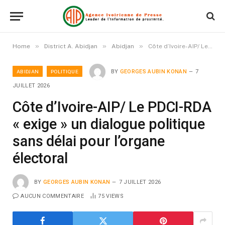
»
»
»
Home
District A. Abidjan
Abidjan
Côte d’Ivoire-AIP/ Le PDCI-RDA « exige » un dialogue politique sans délai pour l’organe électoral
ABIDJAN
POLITIQUE
BY
GEORGES AUBIN KONAN
7
JUILLET 2026
Côte d’Ivoire-AIP/ Le PDCI-RDA
« exige » un dialogue politique
sans délai pour l’organe
électoral
BY
GEORGES AUBIN KONAN
7 JUILLET 2026
AUCUN COMMENTAIRE
75
VIEWS