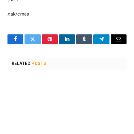
gak/cmas
Facebook
Twitter
Pinterest
LinkedIn
Tumblr
Telegram
Email
RELATED
POSTS