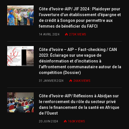
Côte d’Ivoire-AIP/ JIF 2024 : Plaidoyer pour
l’ouverture d’un établissement d’épargne et
de crédit à Songon pour permettre aux
femmes de bénéficier du FAFCI
14 AVRIL 2024
273K
VIEWS
Côte d’Ivoire – AIP – Fact-checking / CAN
2023: Éclairage sur une vague de
désinformation et d’incitations à
l’affrontement communautaire autour de la
compétition (Dossier)
31 JANVIER 2024
266K
VIEWS
Côte d’Ivoire-AIP/ Réflexions à Abidjan sur
le renforcement du rôle du secteur privé
dans le financement de la santé en Afrique
de l’Ouest
20 JUIN 2024
160K
VIEWS