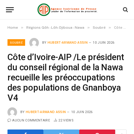
»
»
»
Home
Régions Gôh - Lôh-Djiboua - Nawa
Soubré
Côte d’Ivoire-AIP /Le président du conseil régional de la Nawa recueille les préoccupations des populations de Gnanboya V4
SOUBRÉ
BY
HUBERT-ARMAND ASSIN
10 JUIN 2026
Côte d’Ivoire-AIP /Le président
du conseil régional de la Nawa
recueille les préoccupations
des populations de Gnanboya
V4
BY
HUBERT-ARMAND ASSIN
10 JUIN 2026
AUCUN COMMENTAIRE
22
VIEWS