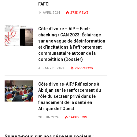
FAFCI
14 AVRIL 2024
273K
VIEWS
Côte d’Ivoire – AIP – Fact-
checking / CAN 2023: Éclairage
sur une vague de désinformation
et d’incitations à l’affrontement
communautaire autour de la
compétition (Dossier)
31 JANVIER 2024
266K
VIEWS
Côte d’Ivoire-AIP/ Réflexions à
Abidjan sur le renforcement du
rôle du secteur privé dans le
financement de la santé en
Afrique de l’Ouest
20 JUIN 2024
160K
VIEWS
Suivez-nous sur nos réseaux sociaux :