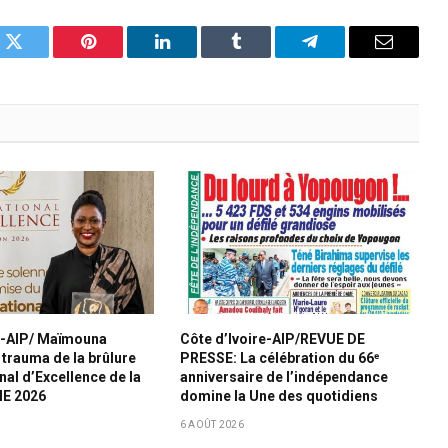
k
Twitter
Pinterest
LinkedIn
Tumblr
Telegram
Email
re-AIP/ Maïmouna
Côte d’Ivoire-AIP/REVUE DE
 trauma de la brûlure
PRESSE: La célébration du 66ᵉ
nal d’Excellence de la
anniversaire de l’indépendance
ME 2026
domine la Une des quotidiens
6 AOÛT 2026