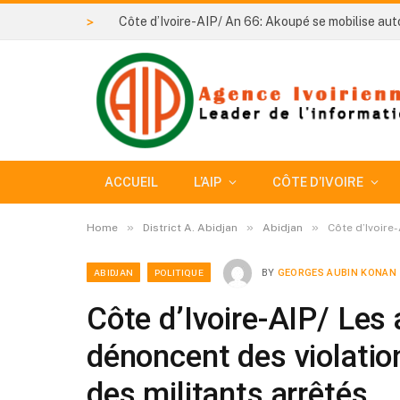
>
ACCUEIL
L’AIP
CÔTE D’IVOIRE
»
»
»
Home
District A. Abidjan
Abidjan
Côte d’Ivoire
ABIDJAN
POLITIQUE
BY
GEORGES AUBIN KONAN
Côte d’Ivoire-AIP/ Les
dénoncent des violation
des militants arrêtés