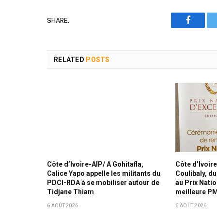
SHARE.
Faceboo
RELATED
POSTS
Côte d’Ivoire-AIP/ A Gohitafla,
Côte d’Ivoi
Calice Yapo appelle les militants du
Coulibaly, du
PDCI-RDA à se mobiliser autour de
au Prix Natio
Tidjane Thiam
meilleure P
6 AOÛT 2026
6 AOÛT 2026