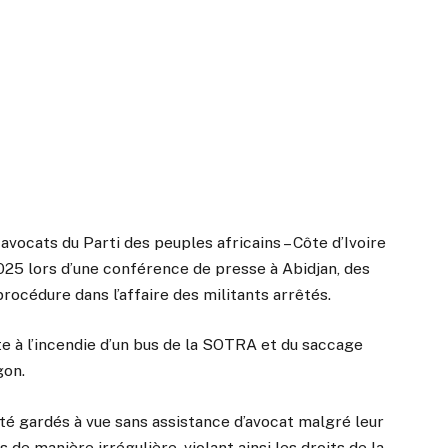
 avocats du Parti des peuples africains – Côte d’Ivoire
025 lors d’une conférence de presse à Abidjan, des
procédure dans l’affaire des militants arrêtés.
te à l’incendie d’un bus de la SOTRA et du saccage
gon.
té gardés à vue sans assistance d’avocat malgré leur
 de manière irrégulière, violant ainsi les droits de la