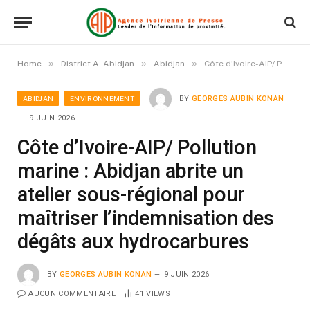
»
»
»
Home
District A. Abidjan
Abidjan
Côte d’Ivoire-AIP/ Pollution marine : Abidjan abrite un atelier sous-régional pour maîtriser l’indemnisation des dégâts aux hydrocarbures
ABIDJAN
ENVIRONNEMENT
BY
GEORGES AUBIN KONAN
9 JUIN 2026
Côte d’Ivoire-AIP/ Pollution
marine : Abidjan abrite un
atelier sous-régional pour
maîtriser l’indemnisation des
dégâts aux hydrocarbures
BY
GEORGES AUBIN KONAN
9 JUIN 2026
AUCUN COMMENTAIRE
41
VIEWS