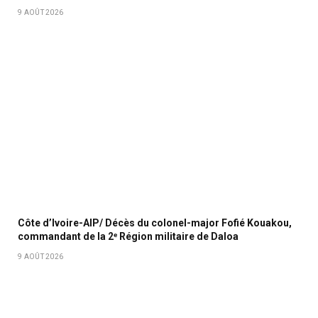
9 AOÛT 2026
Côte d’Ivoire-AIP/ Décès du colonel-major Fofié Kouakou,
commandant de la 2ᵉ Région militaire de Daloa
9 AOÛT 2026