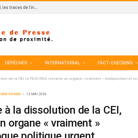
Côte d’Ivoire-AIP/ AN 66 : six décennies plus tard, les traces de l’indépendance tournante de 1969 à Man interrogent
DÉPÊCHES
INTERNATIONAL
FACT-CHECKING
lution de la CEI, le PDCI-RDA réclame un organe « vraiment » indépendant et u
UBIN KONAN
13 MAI 2026
 à la dissolution de la CEI,
n organe « vraiment »
ogue politique urgent