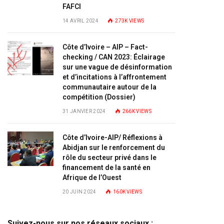
FAFCI
14 AVRIL 2024
273K
VIEWS
Côte d’Ivoire – AIP – Fact-
checking / CAN 2023: Éclairage
sur une vague de désinformation
et d’incitations à l’affrontement
communautaire autour de la
compétition (Dossier)
31 JANVIER 2024
266K
VIEWS
Côte d’Ivoire-AIP/ Réflexions à
Abidjan sur le renforcement du
rôle du secteur privé dans le
financement de la santé en
Afrique de l’Ouest
20 JUIN 2024
160K
VIEWS
Suivez-nous sur nos réseaux sociaux :