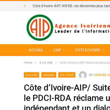
>
ACCUEIL
L’AIP
CÔTE D’IVOIRE
»
»
Home
À LA UNE
Côte d’Ivoire-AIP/ Suite à la disso
À LA UNE
ABIDJAN
POLITIQUE
BY
GEORGES A
Côte d’Ivoire-AIP/ Suite
le PDCI-RDA réclame u
indépendant et un dial