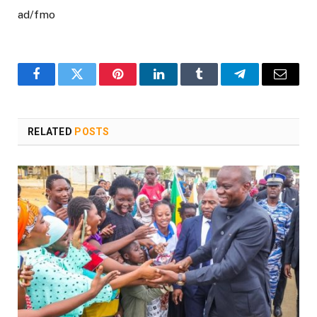
ad/fmo
Facebook
Twitter
Pinterest
LinkedIn
Tumblr
Telegram
Email
RELATED
POSTS