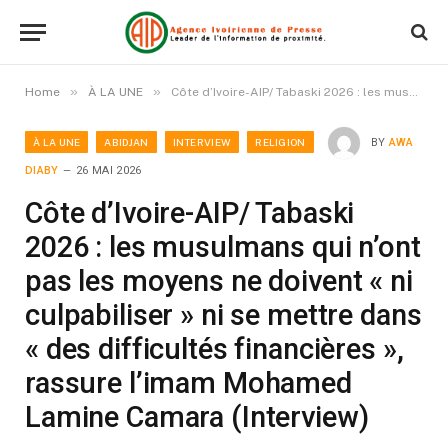
»
»
Home
À LA UNE
Côte d’Ivoire-AIP/ Tabaski 2026 : les musulmans qui n’ont pas les moyens ne doivent « ni culpabiliser » ni se mettre dans « des difficultés financières », rassure l’imam Mohamed Lamine Camara (Interview)
À LA UNE
ABIDJAN
INTERVIEW
RELIGION
BY
AWA
DIABY
26 MAI 2026
Côte d’Ivoire-AIP/ Tabaski
2026 : les musulmans qui n’ont
pas les moyens ne doivent « ni
culpabiliser » ni se mettre dans
« des difficultés financières »,
rassure l’imam Mohamed
Lamine Camara (Interview)