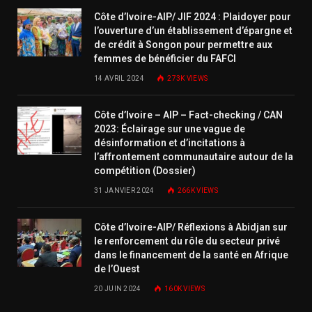
Côte d’Ivoire-AIP/ JIF 2024 : Plaidoyer pour
l’ouverture d’un établissement d’épargne et
de crédit à Songon pour permettre aux
femmes de bénéficier du FAFCI
14 AVRIL 2024
273K
VIEWS
Côte d’Ivoire – AIP – Fact-checking / CAN
2023: Éclairage sur une vague de
désinformation et d’incitations à
l’affrontement communautaire autour de la
compétition (Dossier)
31 JANVIER 2024
266K
VIEWS
Côte d’Ivoire-AIP/ Réflexions à Abidjan sur
le renforcement du rôle du secteur privé
dans le financement de la santé en Afrique
de l’Ouest
20 JUIN 2024
160K
VIEWS