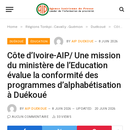
»
»
»
Home
Régions Tonkpi - Cavally - Guémon
Duékoué
Côte d’Ivoire-AIP/ Une mission du ministère de l’Education évalue la conformité des programmes d’alphabétisation à Duékoué
DUÉKOUÉ
ÉDUCATION
BY
AIP DUEKOUE
8 JUIN 2026
Côte d’Ivoire-AIP/ Une mission
du ministère de l’Education
évalue la conformité des
programmes d’alphabétisation
à Duékoué
BY
AIP DUEKOUE
8 JUIN 2026
UPDATED:
20 JUIN 2026
AUCUN COMMENTAIRE
33
VIEWS