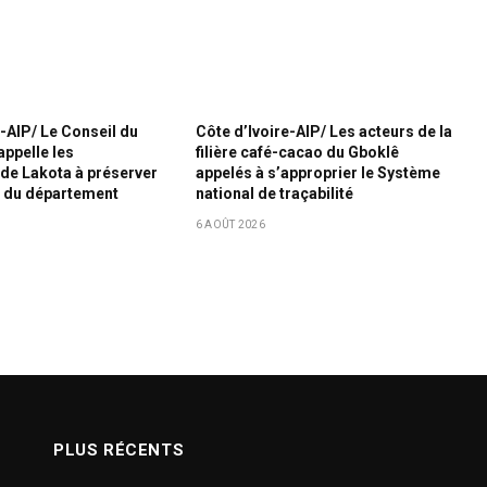
e-AIP/ Le Conseil du
Côte d’Ivoire-AIP/ Les acteurs de la
ppelle les
filière café-cacao du Gboklê
de Lakota à préserver
appelés à s’approprier le Système
p du département
national de traçabilité
6 AOÛT 2026
PLUS RÉCENTS