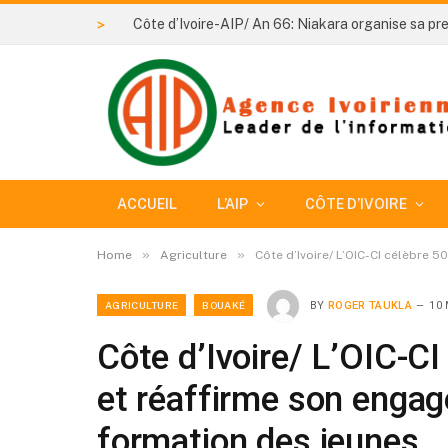
>
ACCUEIL
L’AIP
CÔTE D’IVOIRE
»
»
Home
Agriculture
Côte d’Ivoire/ L’OIC-CI célèbre 
AGRICULTURE
BOUAKÉ
BY
ROGER TAUKLA
10 
Côte d’Ivoire/ L’OIC-CI
et réaffirme son engag
formation des jeunes