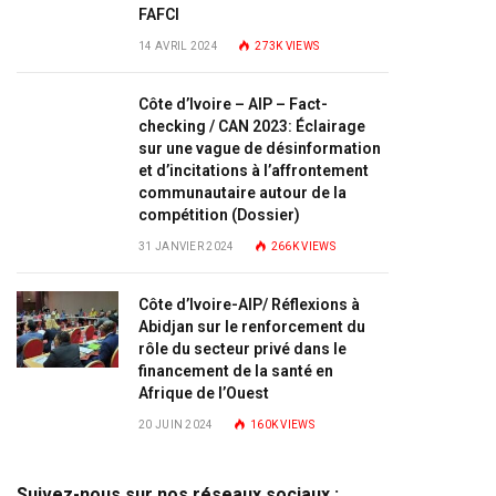
FAFCI
14 AVRIL 2024
273K
VIEWS
Côte d’Ivoire – AIP – Fact-
checking / CAN 2023: Éclairage
sur une vague de désinformation
et d’incitations à l’affrontement
communautaire autour de la
compétition (Dossier)
31 JANVIER 2024
266K
VIEWS
Côte d’Ivoire-AIP/ Réflexions à
Abidjan sur le renforcement du
rôle du secteur privé dans le
financement de la santé en
Afrique de l’Ouest
20 JUIN 2024
160K
VIEWS
Suivez-nous sur nos réseaux sociaux :