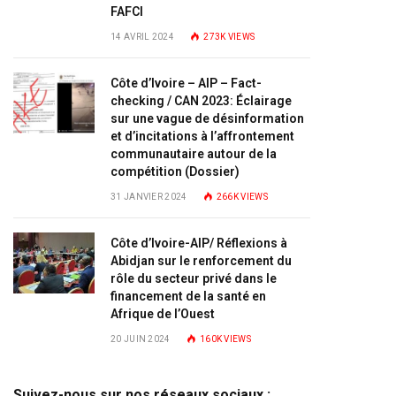
FAFCI
14 AVRIL 2024
273K
VIEWS
Côte d’Ivoire – AIP – Fact-
checking / CAN 2023: Éclairage
sur une vague de désinformation
et d’incitations à l’affrontement
communautaire autour de la
compétition (Dossier)
31 JANVIER 2024
266K
VIEWS
Côte d’Ivoire-AIP/ Réflexions à
Abidjan sur le renforcement du
rôle du secteur privé dans le
financement de la santé en
Afrique de l’Ouest
20 JUIN 2024
160K
VIEWS
Suivez-nous sur nos réseaux sociaux :