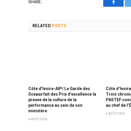
SHARE.
Faceboo
RELATED
POSTS
Côte d’Ivoire-AIP/ Le Garde des
Côte d’Ivoire
Sceaux fait des Prix d’excellence la
Trois chron
preuve de la culture de la
PASTEF cond
performance au sein de son
au chef de l’
ministère
6 AOÛT 2026
6 AOÛT 2026