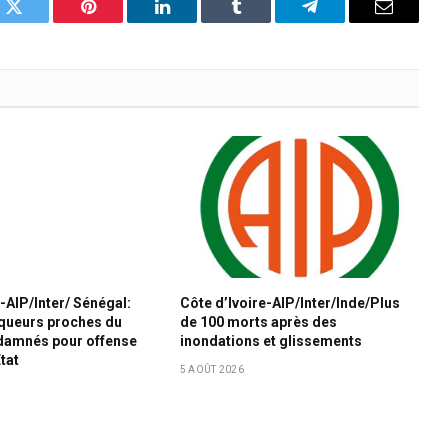
k
Twitter
Pinterest
LinkedIn
Tumblr
Telegram
Email
-AIP/Inter/ Sénégal:
Côte d’Ivoire-AIP/Inter/Inde/Plus
iqueurs proches du
de 100 morts après des
amnés pour offense
inondations et glissements
État
5 AOÛT 2026