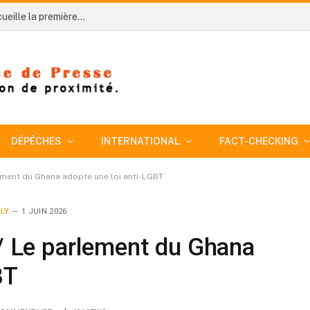
Côte d’Ivoire – AIP/ AN 66 : Le village de Séria accueille la première célébration de la sous-préfecture de Daloa avec l’espoir d’un nouvel élan de développement
DÉPÊCHES
INTERNATIONAL
FACT-CHECKING
lement du Ghana adopte une loi anti-LGBT
LY
1 JUIN 2026
r/ Le parlement du Ghana
BT