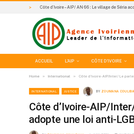
>
ACCUEIL
L’AIP
CÔTE D’IVOIRE
»
»
Home
International
Côte d’Ivoire-AIP/Inter/ Le par
INTERNATIONAL
JUSTICE
BY
ZOUMANA COULIBA
Côte d’Ivoire-AIP/Inte
adopte une loi anti-LG