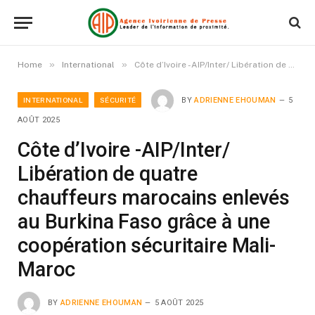
»
»
Home
International
Côte d’Ivoire -AIP/Inter/ Libération de quatre chauffeurs marocains enlevés au Burkina Faso grâce à une coopération sécuritaire Mali-Maroc
INTERNATIONAL
SÉCURITÉ
BY
ADRIENNE EHOUMAN
5
AOÛT 2025
Côte d’Ivoire -AIP/Inter/
Libération de quatre
chauffeurs marocains enlevés
au Burkina Faso grâce à une
coopération sécuritaire Mali-
Maroc
BY
ADRIENNE EHOUMAN
5 AOÛT 2025