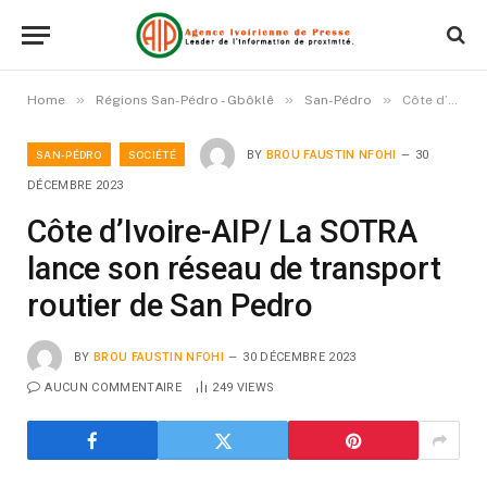
»
»
»
Home
Régions San-Pédro - Gbôklê
San-Pédro
Côte d’Ivoire-AIP/ La SOTRA lance son réseau de transport routier de San Pedro
SAN-PÉDRO
SOCIÉTÉ
BY
BROU FAUSTIN NFOHI
30
DÉCEMBRE 2023
Côte d’Ivoire-AIP/ La SOTRA
lance son réseau de transport
routier de San Pedro
BY
BROU FAUSTIN NFOHI
30 DÉCEMBRE 2023
AUCUN COMMENTAIRE
249
VIEWS