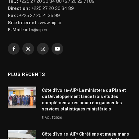
Tél. :
+225 27 20 30 34 80 / 27 20 22 71 89
Direction :
+225 27 20 30 34 89
Fax :
+225 27 20 21 35 99
Site Internet :
www.aip.ci
E-Mail :
info@aip.ci
Facebook
X
Instagram
YouTube
(Twitter)
PLUS RÉCENTS
Côte d’Ivoire-AIP/ Le ministère du Plan et
du Développement lance trois études
complémentaires pour réorganiser les
services statistiques ministériels
5 AOÛT 2026
Côte d’Ivoire-AIP/ Chrétiens et musulmans