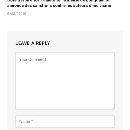
Côte d’Ivoire-AIP/ Salubrité: la mairie de Bongouanou
annonce des sanctions contre les auteurs d’incivisme
5 AOÛT 2026
LEAVE A REPLY