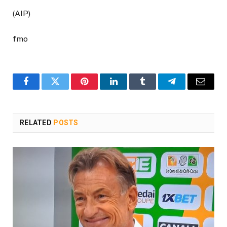
(AIP)
fmo
Facebook
Twitter
Pinterest
LinkedIn
Tumblr
Telegram
Email
RELATED
POSTS