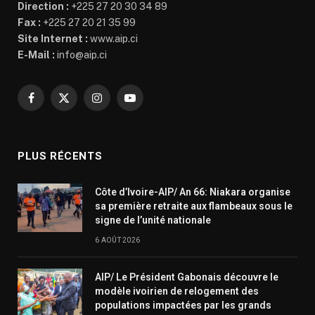
Direction :
+225 27 20 30 34 89
Fax :
+225 27 20 21 35 99
Site Internet :
www.aip.ci
E-Mail :
info@aip.ci
Facebook
X
Instagram
YouTube
(Twitter)
PLUS RÉCENTS
Côte d’Ivoire-AIP/ An 66: Niakara organise
sa première retraite aux flambeaux sous le
signe de l’unité nationale
6 AOÛT 2026
AIP/ Le Président Gabonais découvre le
modèle ivoirien de relogement des
populations impactées par les grands