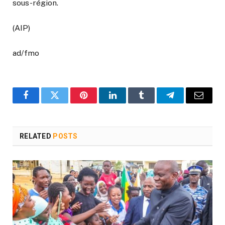
sous-région.
(AIP)
ad/fmo
Facebook
Twitter
Pinterest
LinkedIn
Tumblr
Telegram
Email
RELATED
POSTS