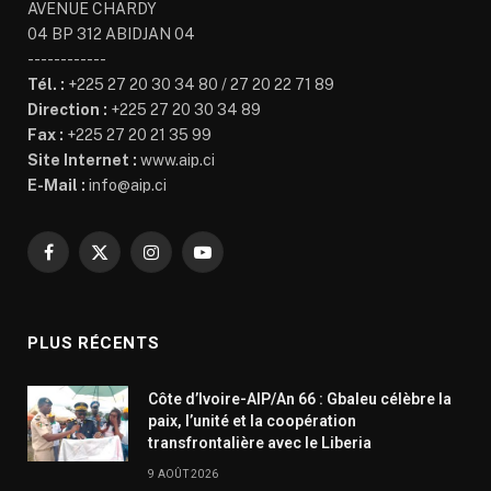
AVENUE CHARDY
04 BP 312 ABIDJAN 04
------------
Tél. :
+225 27 20 30 34 80 / 27 20 22 71 89
Direction :
+225 27 20 30 34 89
Fax :
+225 27 20 21 35 99
Site Internet :
www.aip.ci
E-Mail :
info@aip.ci
Facebook
X
Instagram
YouTube
(Twitter)
PLUS RÉCENTS
Côte d’Ivoire-AIP/An 66 : Gbaleu célèbre la
paix, l’unité et la coopération
transfrontalière avec le Liberia
9 AOÛT 2026