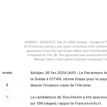
(240224) -- BUDAPEST, Feb. 24, 2024 (Xinhua) -- Hungarian P
Ulf Kristersson during a joint press conference after a bilat
agreement to buy four new Gripen fighter jets from Swede
scheduled for Feb. 26. This agreement was announced on F
Minister Viktor Orban and his Swedish counterpart, Ulf
Abidjan, 26 fev 2024 (AIP) – Le Parlement hon
SHARE
la Suède à l’OTAN, ultime étape pour le pays
depuis l’invasion russe de l’Ukraine.
La candidature de Stockholm a été approuvé
sur 199 sièges), rapporte francetvinfo.fr.