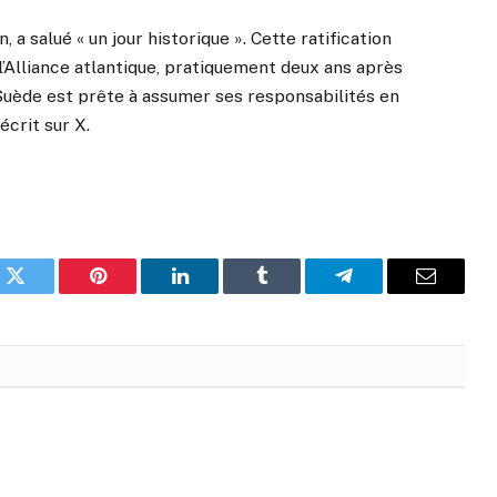
 a salué « un jour historique ». Cette ratification
l’Alliance atlantique, pratiquement deux ans après
 Suède est prête à assumer ses responsabilités en
écrit sur X.
k
Twitter
Pinterest
LinkedIn
Tumblr
Telegram
Email