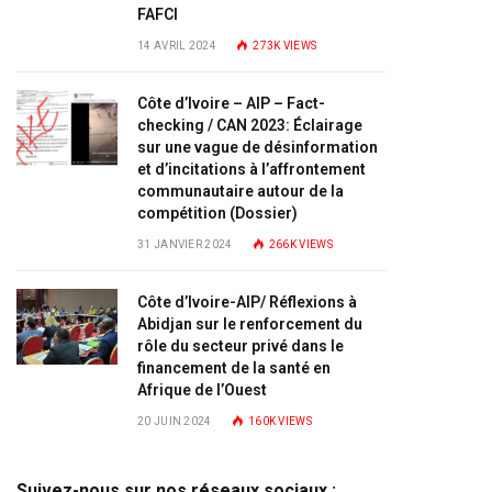
FAFCI
14 AVRIL 2024
273K
VIEWS
Côte d’Ivoire – AIP – Fact-
checking / CAN 2023: Éclairage
sur une vague de désinformation
et d’incitations à l’affrontement
communautaire autour de la
compétition (Dossier)
31 JANVIER 2024
266K
VIEWS
Côte d’Ivoire-AIP/ Réflexions à
Abidjan sur le renforcement du
rôle du secteur privé dans le
financement de la santé en
Afrique de l’Ouest
20 JUIN 2024
160K
VIEWS
Suivez-nous sur nos réseaux sociaux :