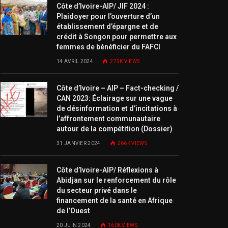
Côte d’Ivoire-AIP/ JIF 2024 :
Plaidoyer pour l’ouverture d’un
établissement d’épargne et de
crédit à Songon pour permettre aux
femmes de bénéficier du FAFCI
14 AVRIL 2024
273K
VIEWS
Côte d’Ivoire – AIP – Fact-checking /
CAN 2023: Éclairage sur une vague
de désinformation et d’incitations à
l’affrontement communautaire
autour de la compétition (Dossier)
31 JANVIER 2024
266K
VIEWS
Côte d’Ivoire-AIP/ Réflexions à
Abidjan sur le renforcement du rôle
du secteur privé dans le
financement de la santé en Afrique
de l’Ouest
20 JUIN 2024
160K
VIEWS