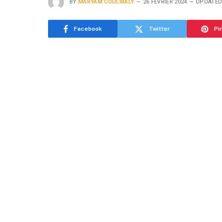
BY
MARYAM COULIBALY
26 FÉVRIER 2024
UPDATED
Facebook
Twitter
Pi