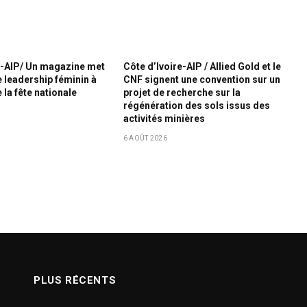
e-AIP/ Un magazine met
Côte d’Ivoire-AIP / Allied Gold et le
e leadership féminin à
CNF signent une convention sur un
 la fête nationale
projet de recherche sur la
régénération des sols issus des
activités minières
6 AOÛT 2026
PLUS RÉCENTS