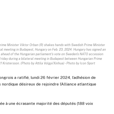
rime Minister Viktor Orban (R) shakes hands with Swedish Prime Minister
eral meeting in Budapest, Hungary on Feb. 23, 2024. Hungary has signed an
n ahead of the Hungarian parliament's vote on Sweden's NATO accession
riday during a bilateral meeting in Budapest between Hungarian Prime
 Kristersson. (Photo by Attila Volgyi/Xinhua) - Photo by Icon Sport
grois a ratifié, lundi 26 février 2024, l’adhésion de
 nordique désireux de rejoindre l’Alliance atlantique
e à une écrasante majorité des députés (188 voix