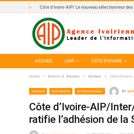
>
ACCUEIL
L’AIP
CÔTE D’IVOIRE
»
»
»
Home
District A. Abidjan
Abidjan
Côte d’Ivoire-
ABIDJAN
DIPLOMATIE
INTERNATIONAL
BY
MAR
Côte d’Ivoire-AIP/Inte
ratifie l’adhésion de l