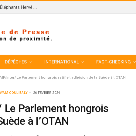
Côte d’Ivoire-AIP/ Le nouveau sélectionneur des Éléphants Hervé Renard veut bâtir une équipe plus disciplinée pour conquérir la CAN 2027
DÉPÊCHES
INTERNATIONAL
FACT-CHECKING
AIP/Inter/ Le Parlement hongrois ratifie l’adhésion de la Suède à l’OTAN
YAM COULIBALY
26 FÉVRIER 2024
r/ Le Parlement hongrois
a Suède à l’OTAN