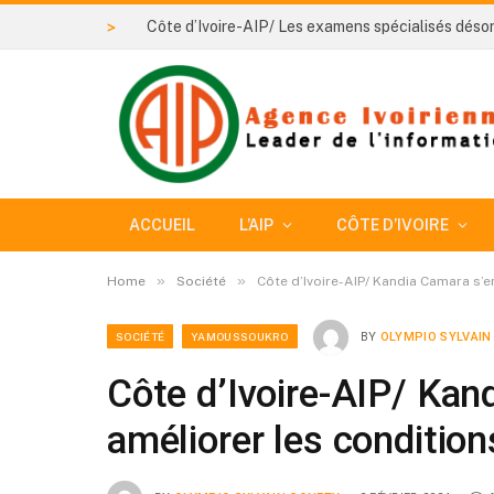
>
ACCUEIL
L’AIP
CÔTE D’IVOIRE
»
»
Home
Société
Côte d’Ivoire-AIP/ Kandia Camara s’e
SOCIÉTÉ
YAMOUSSOUKRO
BY
OLYMPIO SYLVAIN
Côte d’Ivoire-AIP/ Kan
améliorer les condition