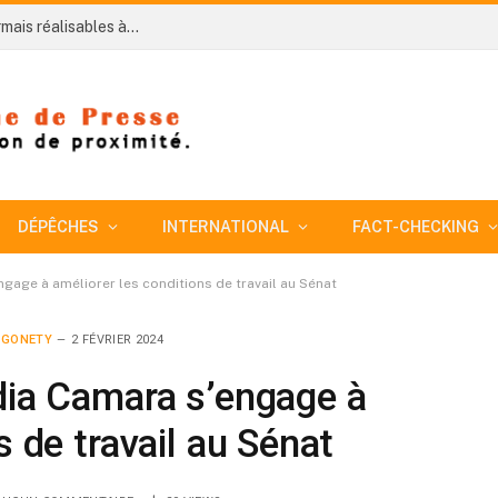
Côte d’Ivoire-AIP/ Les examens spécialisés désormais réalisables à Bouna grâce aux équipements offerts par le maire Bouraima Ouattara
DÉPÊCHES
INTERNATIONAL
FACT-CHECKING
ngage à améliorer les conditions de travail au Sénat
 GONETY
2 FÉVRIER 2024
dia Camara s’engage à
s de travail au Sénat