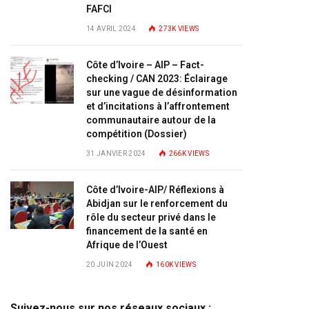
FAFCI
14 AVRIL 2024
273K
VIEWS
Côte d’Ivoire – AIP – Fact-
checking / CAN 2023: Éclairage
sur une vague de désinformation
et d’incitations à l’affrontement
communautaire autour de la
compétition (Dossier)
31 JANVIER 2024
266K
VIEWS
Côte d’Ivoire-AIP/ Réflexions à
Abidjan sur le renforcement du
rôle du secteur privé dans le
financement de la santé en
Afrique de l’Ouest
20 JUIN 2024
160K
VIEWS
Suivez-nous sur nos réseaux sociaux :