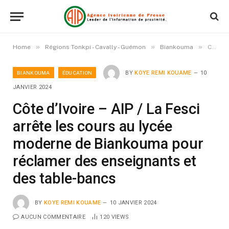
»
»
»
Home
Régions Tonkpi - Cavally - Guémon
Biankouma
Côte d’Ivoire – AIP / La Fesci arrête les cours au lycée moderne de Biankouma pour réclamer des enseignants et des table-bancs
BIANKOUMA
ÉDUCATION
BY
KOYE REMI KOUAME
10
JANVIER 2024
Côte d’Ivoire – AIP / La Fesci
arrête les cours au lycée
moderne de Biankouma pour
réclamer des enseignants et
des table-bancs
BY
KOYE REMI KOUAME
10 JANVIER 2024
AUCUN COMMENTAIRE
120
VIEWS