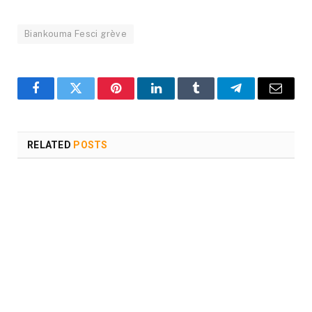
Biankouma Fesci grève
Facebook
Twitter
Pinterest
LinkedIn
Tumblr
Telegram
Email
RELATED
POSTS