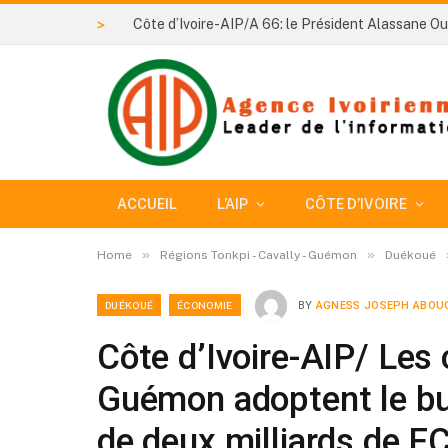
>
ACCUEIL
L’AIP
CÔTE D’IVOIRE
»
»
Home
Régions Tonkpi - Cavally - Guémon
Duékoué
DUÉKOUÉ
ÉCONOMIE
BY
AGNESS JOSEPH ABOU
Côte d’Ivoire-AIP/ Les 
Guémon adoptent le bu
de deux milliards de F