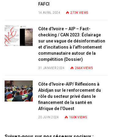
FAFCI
14 AVRIL 2024
273K
VIEWS
Côte d’Ivoire – AIP – Fact-
checking / CAN 2023: Éclairage
sur une vague de désinformation
et d’incitations à l’affrontement
communautaire autour de la
compétition (Dossier)
31 JANVIER 2024
266K
VIEWS
Côte d’Ivoire-AIP/ Réflexions à
Abidjan sur le renforcement du
rôle du secteur privé dans le
financement de la santé en
Afrique de l’Ouest
20 JUIN 2024
160K
VIEWS
Suivez-nous sur nos réseaux sociaux :