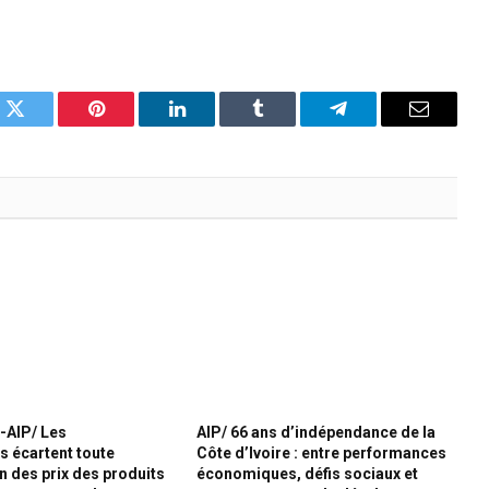
k
Twitter
Pinterest
LinkedIn
Tumblr
Telegram
Email
e-AIP/ Les
AIP/ 66 ans d’indépendance de la
 écartent toute
Côte d’Ivoire : entre performances
 des prix des produits
économiques, défis sociaux et