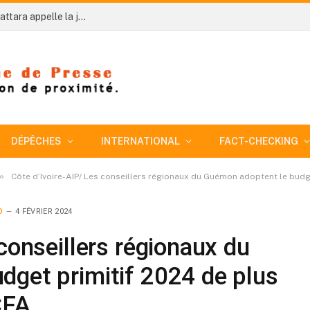
Côte d’Ivoire-AIP/A 66: le Président Alassane Ouattara appelle la jeunesse à prendre pleinement part à la construction de l’avenir national
DÉPÊCHES
INTERNATIONAL
FACT-CHECKING
»
Côte d’Ivoire-AIP/ Les conseillers régionaux du Guémon adoptent le budg
O
4 FÉVRIER 2024
conseillers régionaux du
dget primitif 2024 de plus
CFA