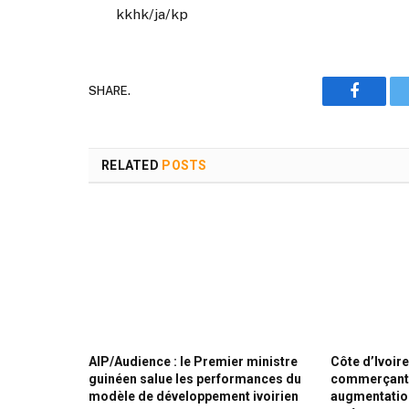
kkhk/ja/kp
SHARE.
Faceboo
RELATED
POSTS
AIP/Audience : le Premier ministre
Côte d’Ivoir
guinéen salue les performances du
commerçants
modèle de développement ivoirien
augmentation