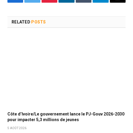
Facebook
Twitter
Pinterest
LinkedIn
Tumblr
Telegram
Email
RELATED
POSTS
Côte d’Ivoire/Le gouvernement lance le PJ-Gouv 2026-2030
pour impacter 5,3 millions de jeunes
5 AOÛT 2026