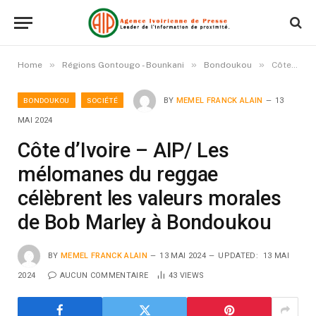
»
»
»
Home
Régions Gontougo - Bounkani
Bondoukou
Côte d’Ivoire – AIP/ Les mélomanes du reggae célèbrent les valeurs morales de Bob Marley à Bondoukou
BONDOUKOU
SOCIÉTÉ
BY
MEMEL FRANCK ALAIN
13
MAI 2024
Côte d’Ivoire – AIP/ Les
mélomanes du reggae
célèbrent les valeurs morales
de Bob Marley à Bondoukou
BY
MEMEL FRANCK ALAIN
13 MAI 2024
UPDATED:
13 MAI
2024
AUCUN COMMENTAIRE
43
VIEWS