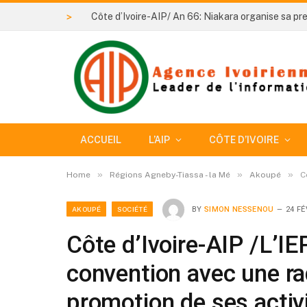
>
ACCUEIL
L’AIP
CÔTE D’IVOIRE
»
»
»
Home
Régions Agneby-Tiassa - la Mé
Akoupé
C
AKOUPÉ
SOCIÉTÉ
BY
SIMON NESSENOU
24 FÉ
Côte d’Ivoire-AIP /L’I
convention avec une ra
promotion de ses activ