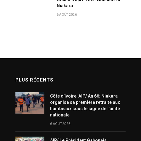
Niakara
6 AOÛT 2026
PLUS RÉCENTS
Côte d’Ivoire-AIP/ An 66: Niakara
organise sa première retraite aux
flambeaux sous le signe de l’unité
nationale
6 AOÛT 2026
AIP/ Le Président Gabonais