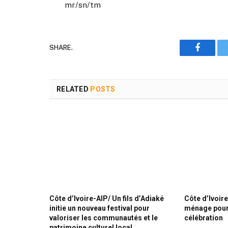
mr/sn/tm
SHARE.
Faceboo
RELATED
POSTS
Côte d’Ivoire-AIP/ Un fils d’Adiaké
Côte d’Ivoire
initie un nouveau festival pour
ménage pour 
valoriser les communautés et le
célébration
patrimoine culturel local