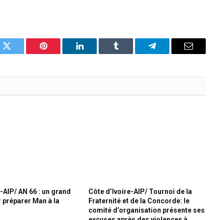
k
Twitter
Pinterest
LinkedIn
Tumblr
Telegram
Email
-AIP/ AN 66 : un grand
Côte d’Ivoire-AIP/ Tournoi de la
préparer Man à la
Fraternité et de la Concorde: le
comité d’organisation présente ses
excuses après des violences à