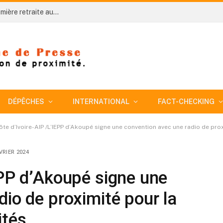
Côte d’Ivoire-AIP/ An 66: Niakara organise sa première retraite aux flambeaux sous le signe de l’unité nationale
DÉPÊCHES
INTERNATIONAL
FACT-CHECKING
ôte d’Ivoire-AIP /L’IEPP d’Akoupé signe une convention avec une radio de pro
VRIER 2024
EPP d’Akoupé signe une
dio de proximité pour la
ités