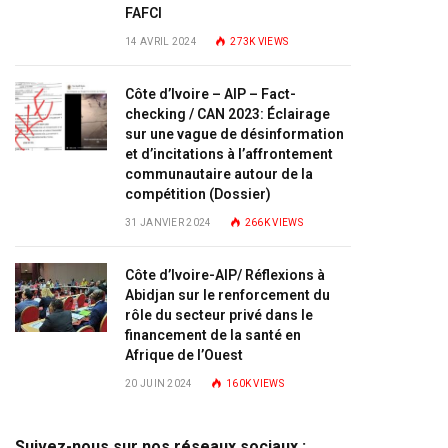
FAFCI
14 AVRIL 2024
273K
VIEWS
Côte d’Ivoire – AIP – Fact-
checking / CAN 2023: Éclairage
sur une vague de désinformation
et d’incitations à l’affrontement
communautaire autour de la
compétition (Dossier)
31 JANVIER 2024
266K
VIEWS
Côte d’Ivoire-AIP/ Réflexions à
Abidjan sur le renforcement du
rôle du secteur privé dans le
financement de la santé en
Afrique de l’Ouest
20 JUIN 2024
160K
VIEWS
Suivez-nous sur nos réseaux sociaux :