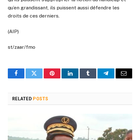
qu’en grandissant, ils puissent aussi défendre les
droits de ces derniers.
(AIP)
st/zaar/fmo
Facebook
Twitter
Pinterest
LinkedIn
Tumblr
Telegram
Email
RELATED
POSTS