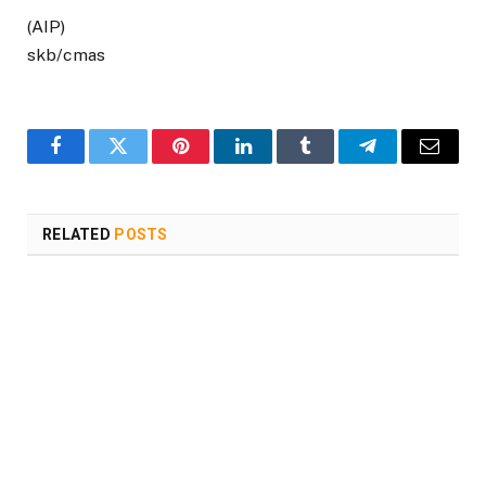
(AIP)
skb/cmas
Facebook
Twitter
Pinterest
LinkedIn
Tumblr
Telegram
Email
RELATED
POSTS