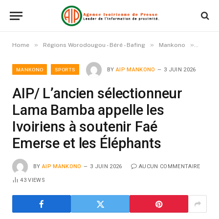
»
»
»
Home
Régions Worodougou - Béré - Bafing
Mankono
AIP/ L
MANKONO
SPORTS
BY
AIP MANKONO
3 JUIN 2026
AIP/ L’ancien sélectionneur
Lama Bamba appelle les
Ivoiriens à soutenir Faé
Emerse et les Éléphants
BY
AIP MANKONO
3 JUIN 2026
AUCUN COMMENTAIRE
43
VIEWS