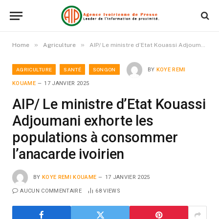
»
»
Home
Agriculture
AIP/ Le ministre d’Etat Kouassi Adjoumani exhorte les populations à consommer l’anacarde ivoirien
AGRICULTURE
SANTÉ
SONGON
BY
KOYE REMI
KOUAME
17 JANVIER 2025
AIP/ Le ministre d’Etat Kouassi
Adjoumani exhorte les
populations à consommer
l’anacarde ivoirien
BY
KOYE REMI KOUAME
17 JANVIER 2025
AUCUN COMMENTAIRE
68
VIEWS