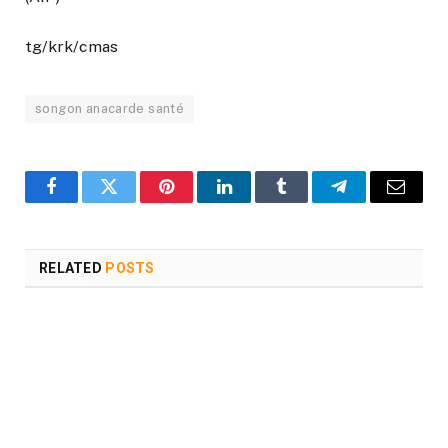
tg/krk/cmas
songon anacarde santé
Facebook
Twitter
Pinterest
LinkedIn
Tumblr
Telegram
Email
RELATED
POSTS