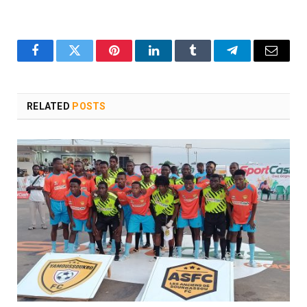
Facebook
Twitter
Pinterest
LinkedIn
Tumblr
Telegram
Email
RELATED
POSTS