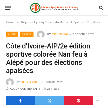
»
»
»
Home
Régions Agneby-Tiassa - la Mé
Alépé
Côte d’Ivoire-AIP/2e édition sportive colorée Nan feü à Alépé pour des élections apaisées
ALÉPÉ
SPORTS
BY
ESTHER YAO
2 OCTOBRE 2025
Côte d’Ivoire-AIP/2e édition
sportive colorée Nan feü à
Alépé pour des élections
apaisées
BY
ESTHER YAO
2 OCTOBRE 2025
AUCUN COMMENTAIRE
23
VIEWS