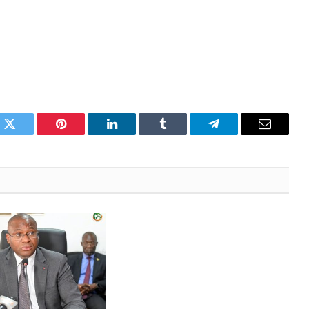
k
Twitter
Pinterest
LinkedIn
Tumblr
Telegram
Email