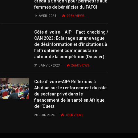
crédit à Songon pour permettre aux
femmes de bénéficier du FAFCI
14 AVRIL 2024
273K
VIEWS
Côte d’Ivoire – AIP – Fact-checking /
CAN 2023: Éclairage sur une vague
de désinformation et d’incitations à
l’affrontement communautaire
autour de la compétition (Dossier)
31 JANVIER 2024
266K
VIEWS
Côte d’Ivoire-AIP/ Réflexions à
Abidjan sur le renforcement du rôle
du secteur privé dans le
financement de la santé en Afrique
de l’Ouest
20 JUIN 2024
160K
VIEWS