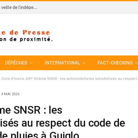
Côte d’Ivoire-AIP/ Séguéla nettoie son image à la veille de l’indépendance (Reportage)
DÉPÊCHES
INTERNATIONAL
FACT-CHECKING
Cote d’Ivoire-AIP/ 40ème SNSR : les automobilistes sensibilisés au respect
4 MAI 2026
me SNSR : les
lisés au respect du code de
e pluies à Guiglo