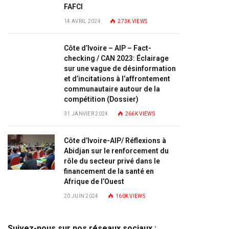
FAFCI
14 AVRIL 2024
273K
VIEWS
Côte d’Ivoire – AIP – Fact-
checking / CAN 2023: Éclairage
sur une vague de désinformation
et d’incitations à l’affrontement
communautaire autour de la
compétition (Dossier)
31 JANVIER 2024
266K
VIEWS
Côte d’Ivoire-AIP/ Réflexions à
Abidjan sur le renforcement du
rôle du secteur privé dans le
financement de la santé en
Afrique de l’Ouest
20 JUIN 2024
160K
VIEWS
Suivez-nous sur nos réseaux sociaux :