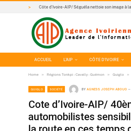
>
ACCUEIL
L’AIP
CÔTE D’IVOIRE
»
»
»
Home
Régions Tonkpi - Cavally - Guémon
Guiglo
GUIGLO
SOCIÉTÉ
BY
AGNESS JOSEPH ABOUO
Cote d’Ivoire-AIP/ 40è
automobilistes sensibi
la route en ces temps d