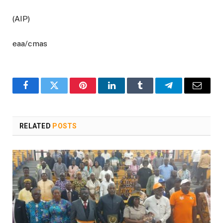
(AIP)
eaa/cmas
Facebook
Twitter
Pinterest
LinkedIn
Tumblr
Telegram
Email
RELATED
POSTS