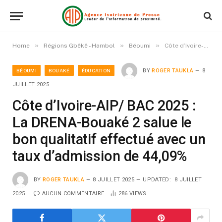
»
»
»
Home
Régions Gbêkê - Hambol
Béoumi
Côte d’Ivoire-AIP/ BAC 2025 : La DRENA-Bouaké 2 salue le bon qualitatif effectué avec un taux d’admission de 44,09%
BÉOUMI
BOUAKÉ
ÉDUCATION
BY
ROGER TAUKLA
8
JUILLET 2025
Côte d’Ivoire-AIP/ BAC 2025 :
La DRENA-Bouaké 2 salue le
bon qualitatif effectué avec un
taux d’admission de 44,09%
BY
ROGER TAUKLA
8 JUILLET 2025
UPDATED:
8 JUILLET
2025
AUCUN COMMENTAIRE
286
VIEWS