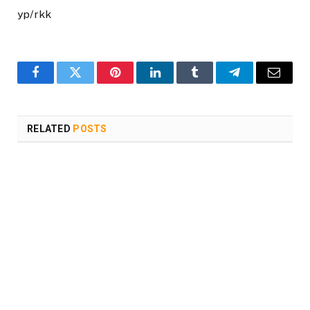
yp/rkk
Facebook
Twitter
Pinterest
LinkedIn
Tumblr
Telegram
Email
RELATED
POSTS